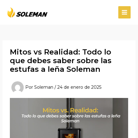
Ir
Navegación
MAIN
al
de
MEN
contenido
entradas
Mitos vs Realidad: Todo lo
que debes saber sobre las
estufas a leña Soleman
Por
Soleman
/
24 de enero de 2025