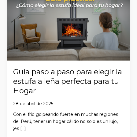
a
paso
para
elegir
la
estufa
a
leña
perfecta
para
Guía paso a paso para elegir la
tu
Hogar
estufa a leña perfecta para tu
Hogar
28 de abril de 2025
Con el frío golpeando fuerte en muchas regiones
del Perú, tener un hogar cálido no solo es un lujo,
¡es […]