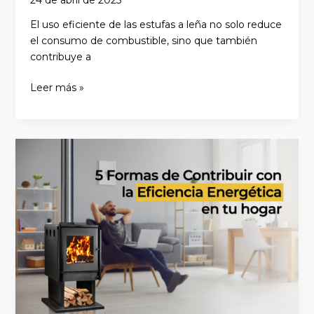
24 de abril de 2025
El uso eficiente de las estufas a leña no solo reduce
el consumo de combustible, sino que también
contribuye a
Leer más »
5
Formas
de
Contribuir
con
la Eficiencia
Energética en
tu
hogar