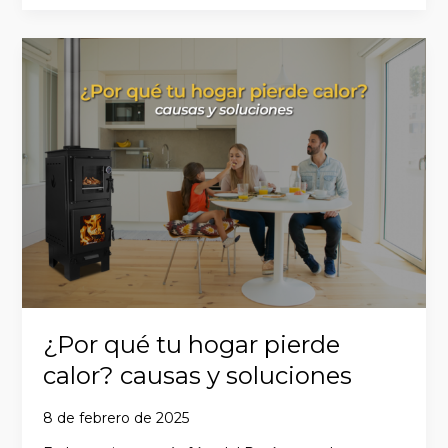
¿Por
qué
tu
hogar
pierde
calor?
causas
y
soluciones
¿Por qué tu hogar pierde
calor? causas y soluciones
8 de febrero de 2025